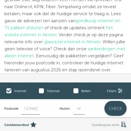
naar Online.nl, KPN, Fiber. Simpelweg omdat ze teveel
betalen, maar ook dat de huidige service te traag is. Lees
gauw de adviezen ten aanzien van
goedkoop internet en
TV pakket afsluiten
of check de updates omtrent
het
snelste internet in Almelo.
Verder check je op deze pagina
relevante info over
glasvezel internet in Almelo
. Willen jullie
geen televisie of voice? Check dan onze
aanbiedingen met
alleen internet
. Eenvoudig de pakketten vergelijken? Geef
hieronder jouw postcode in, controleer de huidige internet
tarieven van augustus 2026 en stap razendsnel over.
Internet
Televisie
Bellen
Filters
CHECK
Postcode
Huisnr.
Combivoordeel
Goedkoopste eerst