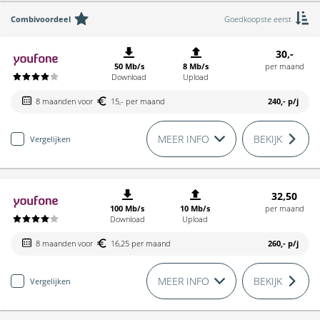
Combivoordeel
Goedkoopste eerst
30,-
50 Mb/s
8 Mb/s
per maand
Download
Upload
8 maanden voor
15,- per maand
240,-
p/j
MEER INFO
BEKIJK
Vergelijken
32,50
100 Mb/s
10 Mb/s
per maand
Download
Upload
8 maanden voor
16,25 per maand
260,-
p/j
MEER INFO
BEKIJK
Vergelijken