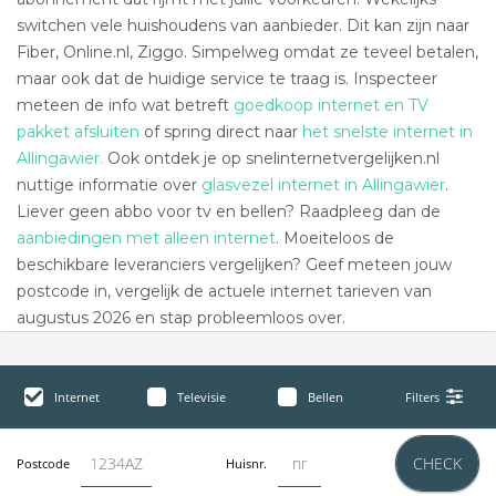
switchen vele huishoudens van aanbieder. Dit kan zijn naar
Fiber, Online.nl, Ziggo. Simpelweg omdat ze teveel betalen,
maar ook dat de huidige service te traag is. Inspecteer
meteen de info wat betreft
goedkoop internet en TV
pakket afsluiten
of spring direct naar
het snelste internet in
Allingawier.
Ook ontdek je op snelinternetvergelijken.nl
nuttige informatie over
glasvezel internet in Allingawier
.
Liever geen abbo voor tv en bellen? Raadpleeg dan de
aanbiedingen met alleen internet
. Moeiteloos de
beschikbare leveranciers vergelijken? Geef meteen jouw
postcode in, vergelijk de actuele internet tarieven van
augustus 2026 en stap probleemloos over.
Internet
Televisie
Bellen
Filters
CHECK
Postcode
Huisnr.