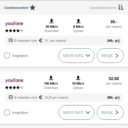
Combivoordeel
Goedkoopste eerst
30,-
50 Mb/s
8 Mb/s
per maand
Download
Upload
8 maanden voor
15,- per maand
240,-
p/j
MEER INFO
BEKIJK
Vergelijken
32,50
100 Mb/s
10 Mb/s
per maand
Download
Upload
8 maanden voor
16,25 per maand
260,-
p/j
MEER INFO
BEKIJK
Vergelijken