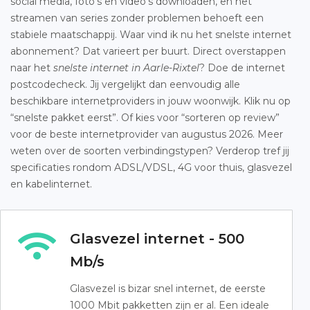
social media, foto’s en video’s downloaden, en het
streamen van series zonder problemen behoeft een
stabiele maatschappij. Waar vind ik nu het snelste internet
abonnement? Dat varieert per buurt. Direct overstappen
naar het
snelste internet in Aarle-Rixtel
? Doe de internet
postcodecheck. Jij vergelijkt dan eenvoudig alle
beschikbare internetproviders in jouw woonwijk. Klik nu op
“snelste pakket eerst”. Of kies voor “sorteren op review”
voor de beste internetprovider van augustus 2026. Meer
weten over de soorten verbindingstypen? Verderop tref jij
specificaties rondom ADSL/VDSL, 4G voor thuis, glasvezel
en kabelinternet.
Glasvezel internet - 500
Mb/s
Glasvezel is bizar snel internet, de eerste
1000 Mbit pakketten zijn er al. Een ideale