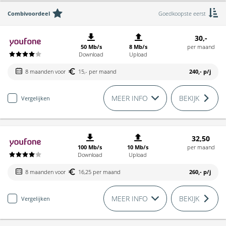
Combivoordeel
Goedkoopste eerst
30,-
50 Mb/s
8 Mb/s
per maand
Download
Upload
8 maanden voor
15,- per maand
240,-
p/j
MEER INFO
BEKIJK
Vergelijken
32,50
100 Mb/s
10 Mb/s
per maand
Download
Upload
8 maanden voor
16,25 per maand
260,-
p/j
MEER INFO
BEKIJK
Vergelijken