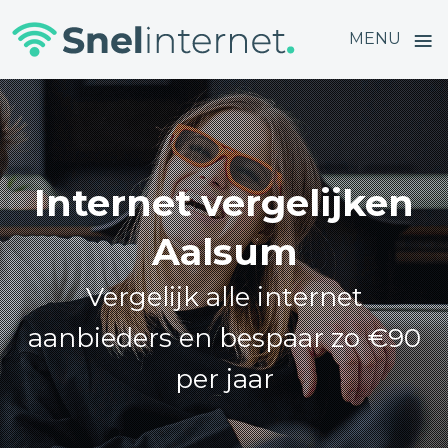
≡
MENU
Skip
to
content
Internet vergelijken
Aalsum
Vergelijk alle internet
aanbieders en bespaar zo €90
per jaar