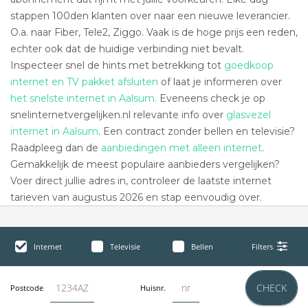
stappen 100den klanten over naar een nieuwe leverancier.
O.a. naar Fiber, Tele2, Ziggo. Vaak is de hoge prijs een reden,
echter ook dat de huidige verbinding niet bevalt.
Inspecteer snel de hints met betrekking tot
goedkoop
internet en TV pakket afsluiten
of laat je informeren over
het snelste internet in Aalsum.
Eveneens check je op
snelinternetvergelijken.nl relevante info over
glasvezel
internet in Aalsum
. Een contract zonder bellen en televisie?
Raadpleeg dan de
aanbiedingen met alleen internet
.
Gemakkelijk de meest populaire aanbieders vergelijken?
Voer direct jullie adres in, controleer de laatste internet
tarieven van augustus 2026 en stap eenvoudig over.
Internet
Televisie
Bellen
Filters
CHECK
Postcode
Huisnr.