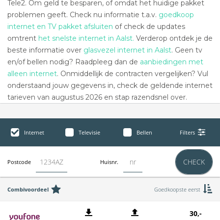
Tele2. Om geld te besparen, of omdat het huidige pakket
problemen geeft. Check nu informatie t.a.v.
goedkoop
internet en TV pakket afsluiten
of check de updates
omtrent
het snelste internet in Aalst.
Verderop ontdek je de
beste informatie over
glasvezel internet in Aalst
. Geen tv
en/of bellen nodig? Raadpleeg dan de
aanbiedingen met
alleen internet
. Onmiddellijk de contracten vergelijken? Vul
onderstaand jouw gegevens in, check de geldende internet
tarieven van augustus 2026 en stap razendsnel over.
Internet
Televisie
Bellen
Filters
CHECK
Postcode
Huisnr.
Combivoordeel
Goedkoopste eerst
30,-